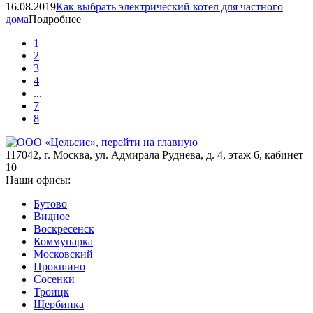
16.08.2019
Как выбрать электрический котел для частного
дома
Подробнее
1
2
3
4
...
7
8
117042
,
г. Москва
,
ул. Адмирала Руднева, д. 4, этаж 6, кабинет
10
Наши офисы:
Бутово
Видное
Воскресенск
Коммунарка
Московский
Прокшино
Сосенки
Троицк
Щербинка