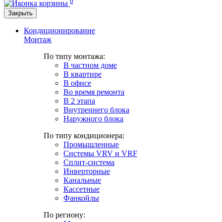
0
Закрыть
Кондиционирование
Монтаж
По типу монтажа:
В частном доме
В квартире
В офисе
Во время ремонта
В 2 этапа
Внутреннего блока
Наружного блока
По типу кондиционера:
Промышленные
Системы VRV и VRF
Сплит-система
Инверторные
Канальные
Кассетные
Фанкойлы
По региону: