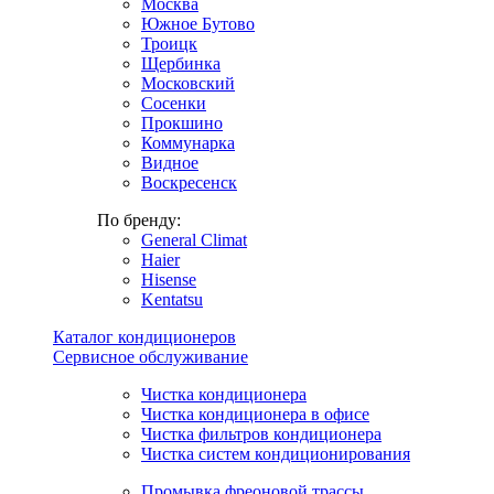
Москва
Южное Бутово
Троицк
Щербинка
Московский
Сосенки
Прокшино
Коммунарка
Видное
Воскресенск
По бренду:
General Climat
Haier
Hisense
Kentatsu
Каталог кондиционеров
Сервисное обслуживание
Чистка кондиционера
Чистка кондиционера в офисе
Чистка фильтров кондиционера
Чистка систем кондиционирования
Промывка фреоновой трассы