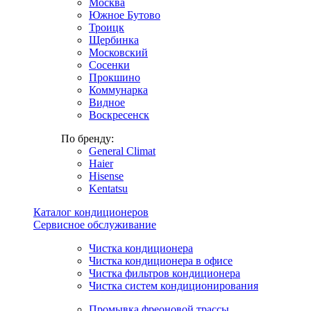
Москва
Южное Бутово
Троицк
Щербинка
Московский
Сосенки
Прокшино
Коммунарка
Видное
Воскресенск
По бренду:
General Climat
Haier
Hisense
Kentatsu
Каталог кондиционеров
Сервисное обслуживание
Чистка кондиционера
Чистка кондиционера в офисе
Чистка фильтров кондиционера
Чистка систем кондиционирования
Промывка фреоновой трассы