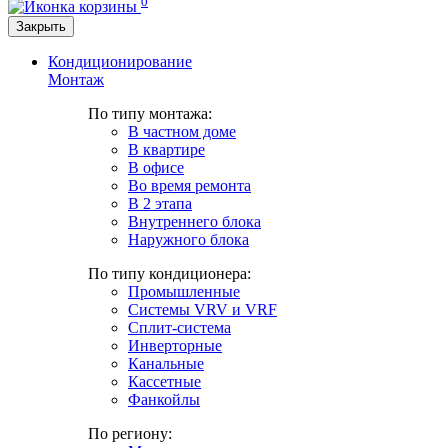
0
Закрыть
Кондиционирование
Монтаж
По типу монтажа:
В частном доме
В квартире
В офисе
Во время ремонта
В 2 этапа
Внутреннего блока
Наружного блока
По типу кондиционера:
Промышленные
Системы VRV и VRF
Сплит-система
Инверторные
Канальные
Кассетные
Фанкойлы
По региону: