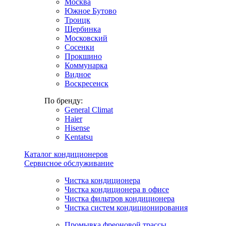
Москва
Южное Бутово
Троицк
Щербинка
Московский
Сосенки
Прокшино
Коммунарка
Видное
Воскресенск
По бренду:
General Climat
Haier
Hisense
Kentatsu
Каталог кондиционеров
Сервисное обслуживание
Чистка кондиционера
Чистка кондиционера в офисе
Чистка фильтров кондиционера
Чистка систем кондиционирования
Промывка фреоновой трассы