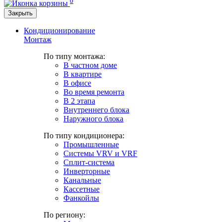
0
Закрыть
Кондиционирование
Монтаж
По типу монтажа:
В частном доме
В квартире
В офисе
Во время ремонта
В 2 этапа
Внутреннего блока
Наружного блока
По типу кондиционера:
Промышленные
Системы VRV и VRF
Сплит-система
Инверторные
Канальные
Кассетные
Фанкойлы
По региону: