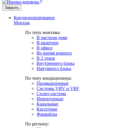
0
Закрыть
Кондиционирование
Монтаж
По типу монтажа:
В частном доме
В квартире
В офисе
Во время ремонта
В 2 этапа
Внутреннего блока
Наружного блока
По типу кондиционера:
Промышленные
Системы VRV и VRF
Сплит-система
Инверторные
Канальные
Кассетные
Фанкойлы
По региону: