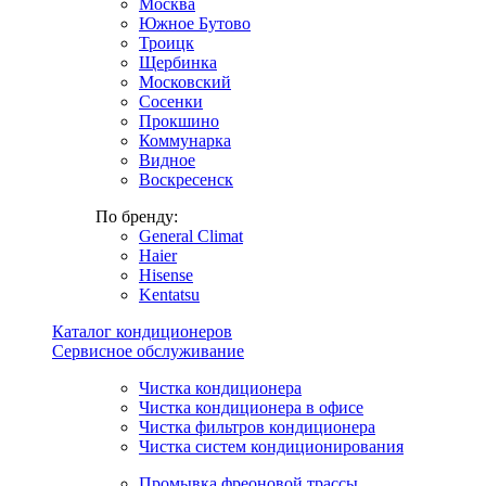
Москва
Южное Бутово
Троицк
Щербинка
Московский
Сосенки
Прокшино
Коммунарка
Видное
Воскресенск
По бренду:
General Climat
Haier
Hisense
Kentatsu
Каталог кондиционеров
Сервисное обслуживание
Чистка кондиционера
Чистка кондиционера в офисе
Чистка фильтров кондиционера
Чистка систем кондиционирования
Промывка фреоновой трассы