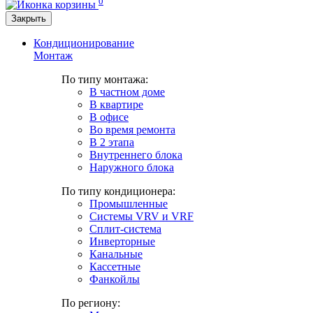
0
Закрыть
Кондиционирование
Монтаж
По типу монтажа:
В частном доме
В квартире
В офисе
Во время ремонта
В 2 этапа
Внутреннего блока
Наружного блока
По типу кондиционера:
Промышленные
Системы VRV и VRF
Сплит-система
Инверторные
Канальные
Кассетные
Фанкойлы
По региону: