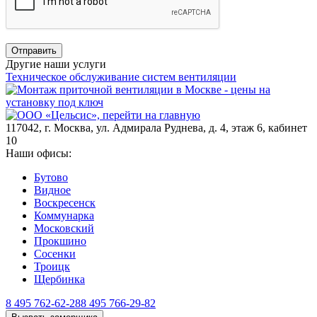
Отправить
Другие наши услуги
Техническое обслуживание систем вентиляции
П
117042
,
г. Москва
,
ул. Адмирала Руднева, д. 4, этаж 6, кабинет
10
Наши офисы:
Бутово
Видное
Воскресенск
Коммунарка
Московский
Прокшино
Сосенки
Троицк
Щербинка
8 495 762-62-28
8 495 766-29-82