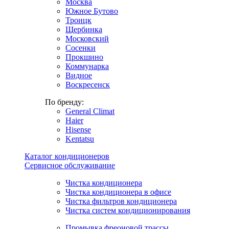
Москва
Южное Бутово
Троицк
Щербинка
Московский
Сосенки
Прокшино
Коммунарка
Видное
Воскресенск
По бренду:
General Climat
Haier
Hisense
Kentatsu
Каталог кондиционеров
Сервисное обслуживание
Чистка кондиционера
Чистка кондиционера в офисе
Чистка фильтров кондиционера
Чистка систем кондиционирования
Промывка фреоновой трассы