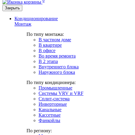
0
Закрыть
Кондиционирование
Монтаж
По типу монтажа:
В частном доме
В квартире
В офисе
Во время ремонта
В 2 этапа
Внутреннего блока
Наружного блока
По типу кондиционера:
Промышленные
Системы VRV и VRF
Сплит-система
Инверторные
Канальные
Кассетные
Фанкойлы
По региону: