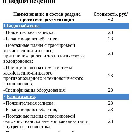
и водоотведения
Наименование и состав раздела
Стоимость, руб/
проектной документации
м2
1.Водоснабжение.
- Пояснительная записка;
23
- Баланс водопотребления;
23
- Поэтажные планы с трассировкой
хозяйственно-питьевого,
23
притивопожарного и технологического
водопроводов;
- Принципиальная схема системы
хозяйственно-питьевого,
23
противопожарного и технологического
водопроводов;
-Спецификация оборудования;
23
2.
Канализация
.
- Пояснительная записка;
23
- Баланс водопотребления;
23
- Поэтажные планы с трассировкой
бытовой, технологической канализации и
23
внутреннего водостока;