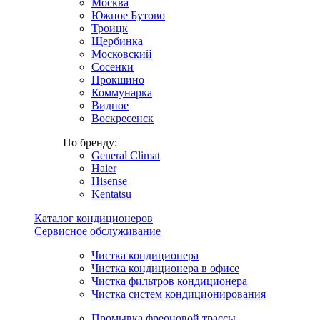
Москва
Южное Бутово
Троицк
Щербинка
Московский
Сосенки
Прокшино
Коммунарка
Видное
Воскресенск
По бренду:
General Climat
Haier
Hisense
Kentatsu
Каталог кондиционеров
Сервисное обслуживание
Чистка кондиционера
Чистка кондиционера в офисе
Чистка фильтров кондиционера
Чистка систем кондиционирования
Промывка фреоновой трассы