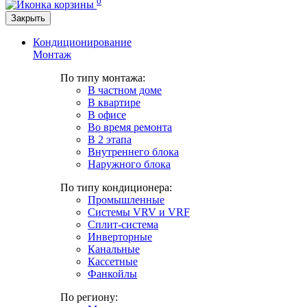
0
Закрыть
Кондиционирование
Монтаж
По типу монтажа:
В частном доме
В квартире
В офисе
Во время ремонта
В 2 этапа
Внутреннего блока
Наружного блока
По типу кондиционера:
Промышленные
Системы VRV и VRF
Сплит-система
Инверторные
Канальные
Кассетные
Фанкойлы
По региону: