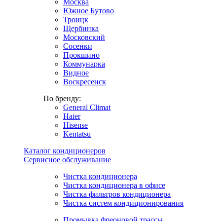
Москва
Южное Бутово
Троицк
Щербинка
Московский
Сосенки
Прокшино
Коммунарка
Видное
Воскресенск
По бренду:
General Climat
Haier
Hisense
Kentatsu
Каталог кондиционеров
Сервисное обслуживание
Чистка кондиционера
Чистка кондиционера в офисе
Чистка фильтров кондиционера
Чистка систем кондиционирования
Промывка фреоновой трассы