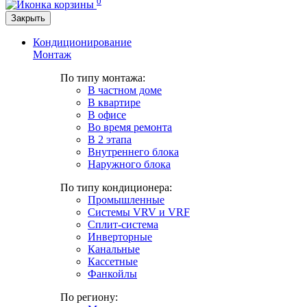
0
Закрыть
Кондиционирование
Монтаж
По типу монтажа:
В частном доме
В квартире
В офисе
Во время ремонта
В 2 этапа
Внутреннего блока
Наружного блока
По типу кондиционера:
Промышленные
Системы VRV и VRF
Сплит-система
Инверторные
Канальные
Кассетные
Фанкойлы
По региону: