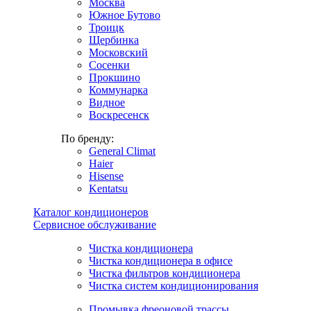
Москва
Южное Бутово
Троицк
Щербинка
Московский
Сосенки
Прокшино
Коммунарка
Видное
Воскресенск
По бренду:
General Climat
Haier
Hisense
Kentatsu
Каталог кондиционеров
Сервисное обслуживание
Чистка кондиционера
Чистка кондиционера в офисе
Чистка фильтров кондиционера
Чистка систем кондиционирования
Промывка фреоновой трассы