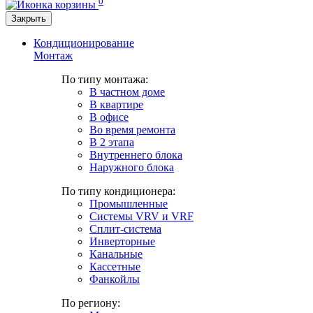
0
Закрыть
Кондиционирование
Монтаж
По типу монтажа:
В частном доме
В квартире
В офисе
Во время ремонта
В 2 этапа
Внутреннего блока
Наружного блока
По типу кондиционера:
Промышленные
Системы VRV и VRF
Сплит-система
Инверторные
Канальные
Кассетные
Фанкойлы
По региону: