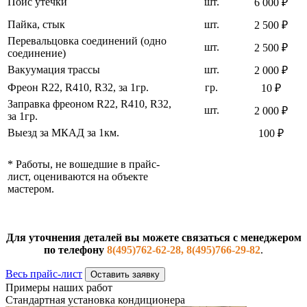
Поис утечки
шт.
6 000 ₽
Пайка, стык
шт.
2 500 ₽
Перевальцовка соединений (одно
шт.
2 500 ₽
соединение)
Вакуумация трассы
шт.
2 000 ₽
Фреон R22, R410, R32, за 1гр.
гр.
10 ₽
Заправка фреоном R22, R410, R32,
шт.
2 000 ₽
за 1гр.
Выезд за МКАД за 1км.
100 ₽
* Работы, не вошедшие в прайс-
лист, оцениваются на объекте
мастером.
Для уточнения деталей вы можете связаться с менеджером
по телефону
8(495)762-62-28, 8(495)766-29-82
.
Весь прайс-лист
Оставить заявку
Примеры наших работ
Стандартная установка кондиционера