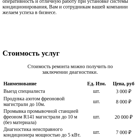
оперативность и отличную работу при установке системы
т
кондиционирования, Вам и сотрудникам вашей компании
н
желаем успеха в бизнесе.
т
с
Стоимость услуг
Стоимость ремонта можно получить по
заключении диагностики.
Наименование
Ед. Изм.
Цена, руб
Выезд специалиста
шт.
3 000 ₽
Продувка азотом фреоновой
шт.
8 000 ₽
магистрали до 10м.
Промывка промывочной станцией
фреоном R141 магистрали до 10 м
шт.
20 000 ₽
(без материала)
Диагностика неисправного
шт.
7 000 ₽
кондиционера мощностью до 5 кВт.