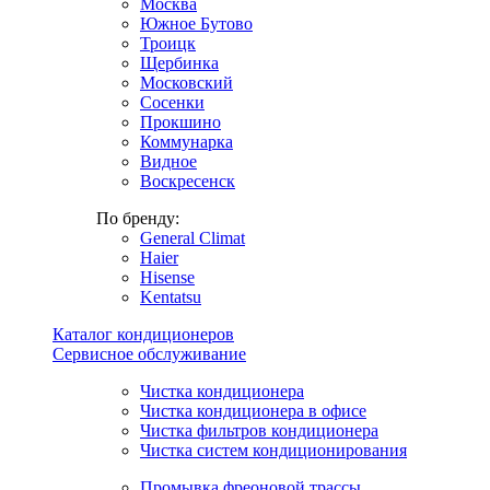
Москва
Южное Бутово
Троицк
Щербинка
Московский
Сосенки
Прокшино
Коммунарка
Видное
Воскресенск
По бренду:
General Climat
Haier
Hisense
Kentatsu
Каталог кондиционеров
Сервисное обслуживание
Чистка кондиционера
Чистка кондиционера в офисе
Чистка фильтров кондиционера
Чистка систем кондиционирования
Промывка фреоновой трассы