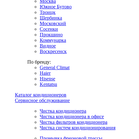
Москва
Южное Бутово
Троицк
Щербинка
Московский
Сосенки
Прокшино
Коммунарка
Видное
Воскресенск
По бренду:
General Climat
Haier
Hisense
Kentatsu
Каталог кондиционеров
Сервисное обслуживание
Чистка кондиционера
Чистка кондиционера в офисе
Чистка фильтров кондиционера
Чистка систем кондиционирования
Промывка фреоновой трассы