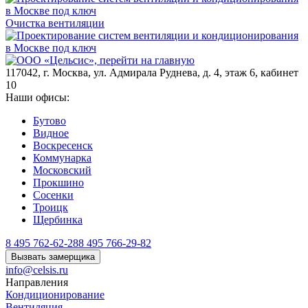
Очистка вентиляции
117042
,
г. Москва
,
ул. Адмирала Руднева, д. 4, этаж 6, кабинет
10
Наши офисы:
Бутово
Видное
Воскресенск
Коммунарка
Московский
Прокшино
Сосенки
Троицк
Щербинка
8 495 762-62-28
8 495 766-29-82
Вызвать замерщика
info@celsis.ru
Направления
Кондиционирование
Вентиляция