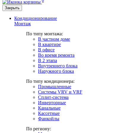
0
Закрыть
Кондиционирование
Монтаж
По типу монтажа:
В частном доме
В квартире
В офисе
Во время ремонта
В 2 этапа
Внутреннего блока
Наружного блока
По типу кондиционера:
Промышленные
Системы VRV и VRF
Сплит-система
Инверторные
Канальные
Кассетные
Фанкойлы
По региону: