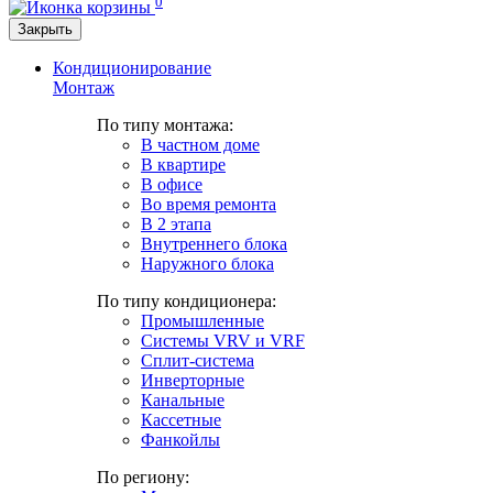
0
Закрыть
Кондиционирование
Монтаж
По типу монтажа:
В частном доме
В квартире
В офисе
Во время ремонта
В 2 этапа
Внутреннего блока
Наружного блока
По типу кондиционера:
Промышленные
Системы VRV и VRF
Сплит-система
Инверторные
Канальные
Кассетные
Фанкойлы
По региону: