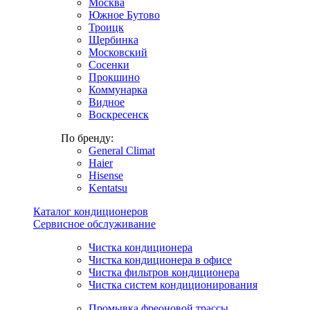
Москва
Южное Бутово
Троицк
Щербинка
Московский
Сосенки
Прокшино
Коммунарка
Видное
Воскресенск
По бренду:
General Climat
Haier
Hisense
Kentatsu
Каталог кондиционеров
Сервисное обслуживание
Чистка кондиционера
Чистка кондиционера в офисе
Чистка фильтров кондиционера
Чистка систем кондиционирования
Промывка фреоновой трассы