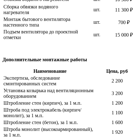
Сборка обвязки водяного
шт.
11 300 ₽
нагревателя
Монтаж бытового вентилятора
шт.
700 ₽
настенного типа
Подъем вентилятора до проектной
шт.
15 000 ₽
отметки
Дополнительные монтажные работы
Наименование
Цена, руб
Экспертиза, обследование
2 200
смонтированных систем
Установка козырька над вентиляционным
3 200
оборудованием
Штробление стен (кирпич), за 1 м.п.
1 200
Штроба под электрокабель (кирпич/
1 100
монолит), за 1 м.п.
Штробление стен (бетон), за 1 м.п.
1 600
Штроба монолит (высокоармированный),
1 920
за 1 м.п.