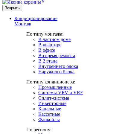
0
Закрыть
Кондиционирование
Монтаж
По типу монтажа:
В частном доме
В квартире
В офисе
Во время ремонта
В 2 этапа
Внутреннего блока
Наружного блока
По типу кондиционера:
Промышленные
Системы VRV и VRF
Сплит-система
Инверторные
Канальные
Кассетные
Фанкойлы
По региону: