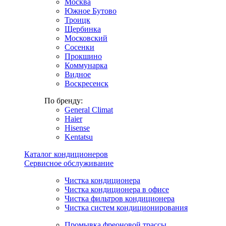
Москва
Южное Бутово
Троицк
Щербинка
Московский
Сосенки
Прокшино
Коммунарка
Видное
Воскресенск
По бренду:
General Climat
Haier
Hisense
Kentatsu
Каталог кондиционеров
Сервисное обслуживание
Чистка кондиционера
Чистка кондиционера в офисе
Чистка фильтров кондиционера
Чистка систем кондиционирования
Промывка фреоновой трассы