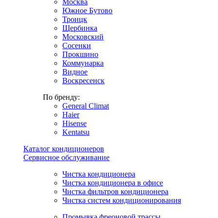
Москва
Южное Бутово
Троицк
Щербинка
Московский
Сосенки
Прокшино
Коммунарка
Видное
Воскресенск
По бренду:
General Climat
Haier
Hisense
Kentatsu
Каталог кондиционеров
Сервисное обслуживание
Чистка кондиционера
Чистка кондиционера в офисе
Чистка фильтров кондиционера
Чистка систем кондиционирования
Промывка фреоновой трассы