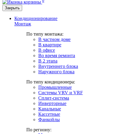
0
Закрыть
Кондиционирование
Монтаж
По типу монтажа:
В частном доме
В квартире
В офисе
Во время ремонта
В 2 этапа
Внутреннего блока
Наружного блока
По типу кондиционера:
Промышленные
Системы VRV и VRF
Сплит-система
Инверторные
Канальные
Кассетные
Фанкойлы
По региону: