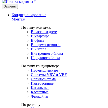
0
Закрыть
Кондиционирование
Монтаж
По типу монтажа:
В частном доме
В квартире
В офисе
Во время ремонта
В 2 этапа
Внутреннего блока
Наружного блока
По типу кондиционера:
Промышленные
Системы VRV и VRF
Сплит-система
Инверторные
Канальные
Кассетные
Фанкойлы
По региону: