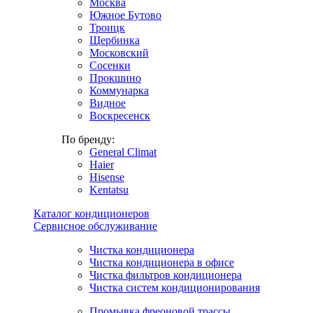
Москва
Южное Бутово
Троицк
Щербинка
Московский
Сосенки
Прокшино
Коммунарка
Видное
Воскресенск
По бренду:
General Climat
Haier
Hisense
Kentatsu
Каталог кондиционеров
Сервисное обслуживание
Чистка кондиционера
Чистка кондиционера в офисе
Чистка фильтров кондиционера
Чистка систем кондиционирования
Промывка фреоновой трассы