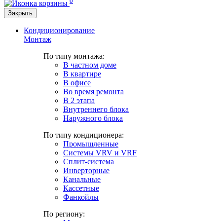
0
Закрыть
Кондиционирование
Монтаж
По типу монтажа:
В частном доме
В квартире
В офисе
Во время ремонта
В 2 этапа
Внутреннего блока
Наружного блока
По типу кондиционера:
Промышленные
Системы VRV и VRF
Сплит-система
Инверторные
Канальные
Кассетные
Фанкойлы
По региону: