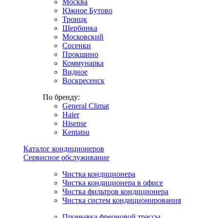
Москва
Южное Бутово
Троицк
Щербинка
Московский
Сосенки
Прокшино
Коммунарка
Видное
Воскресенск
По бренду:
General Climat
Haier
Hisense
Kentatsu
Каталог кондиционеров
Сервисное обслуживание
Чистка кондиционера
Чистка кондиционера в офисе
Чистка фильтров кондиционера
Чистка систем кондиционирования
Промывка фреоновой трассы