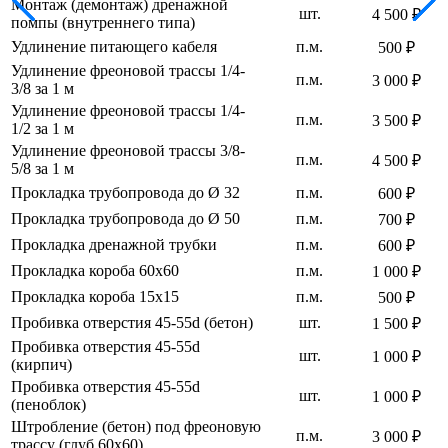
Монтаж (демонтаж) дренажной
шт.
4 500 ₽
помпы (внутреннего типа)
Удлинение питающего кабеля
п.м.
500 ₽
Удлинение фреоновой трассы 1/4-
п.м.
3 000 ₽
3/8 за 1 м
Удлинение фреоновой трассы 1/4-
п.м.
3 500 ₽
1/2 за 1 м
Удлинение фреоновой трассы 3/8-
п.м.
4 500 ₽
5/8 за 1 м
Прокладка трубопровода до Ø 32
п.м.
600 ₽
Прокладка трубопровода до Ø 50
п.м.
700 ₽
Прокладка дренажной трубки
п.м.
600 ₽
Прокладка короба 60х60
п.м.
1 000 ₽
Прокладка короба 15х15
п.м.
500 ₽
Пробивка отверстия 45-55d (бетон)
шт.
1 500 ₽
Пробивка отверстия 45-55d
шт.
1 000 ₽
(кирпич)
Пробивка отверстия 45-55d
шт.
1 000 ₽
(пеноблок)
Штробление (бетон) под фреоновую
п.м.
3 000 ₽
трассу (глуб 60х60)