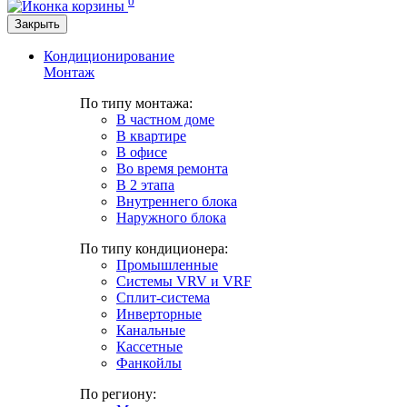
0
Закрыть
Кондиционирование
Монтаж
По типу монтажа:
В частном доме
В квартире
В офисе
Во время ремонта
В 2 этапа
Внутреннего блока
Наружного блока
По типу кондиционера:
Промышленные
Системы VRV и VRF
Сплит-система
Инверторные
Канальные
Кассетные
Фанкойлы
По региону: