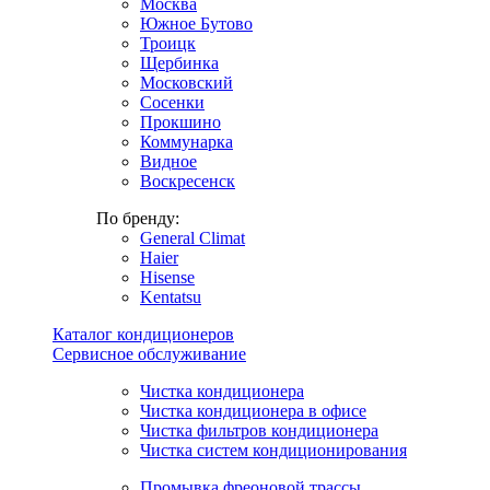
Москва
Южное Бутово
Троицк
Щербинка
Московский
Сосенки
Прокшино
Коммунарка
Видное
Воскресенск
По бренду:
General Climat
Haier
Hisense
Kentatsu
Каталог кондиционеров
Сервисное обслуживание
Чистка кондиционера
Чистка кондиционера в офисе
Чистка фильтров кондиционера
Чистка систем кондиционирования
Промывка фреоновой трассы