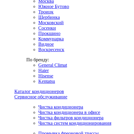
Москва
Южное Бутово
Троицк
Щербинка
Московский
Сосенки
Прокшино
Коммунарка
Видное
Воскресенск
По бренду:
General Climat
Haier
Hisense
Kentatsu
Каталог кондиционеров
Сервисное обслуживание
Чистка кондиционера
Чистка кондиционера в офисе
Чистка фильтров кондиционера
Чистка систем кондиционирования
Промывка фреоновой трассы