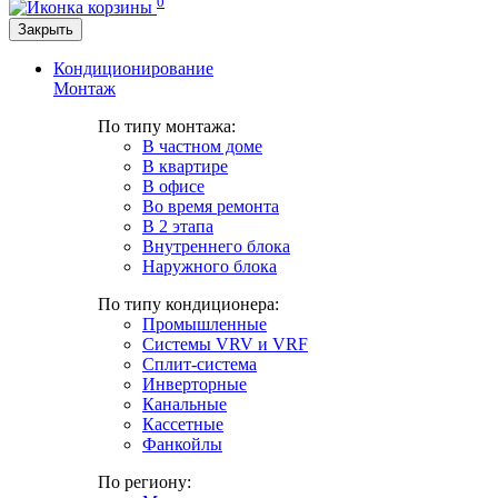
0
Закрыть
Кондиционирование
Монтаж
По типу монтажа:
В частном доме
В квартире
В офисе
Во время ремонта
В 2 этапа
Внутреннего блока
Наружного блока
По типу кондиционера:
Промышленные
Системы VRV и VRF
Сплит-система
Инверторные
Канальные
Кассетные
Фанкойлы
По региону: