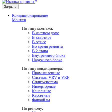
0
Закрыть
Кондиционирование
Монтаж
По типу монтажа:
В частном доме
В квартире
В офисе
Во время ремонта
В 2 этапа
Внутреннего блока
Наружного блока
По типу кондиционера:
Промышленные
Системы VRV и VRF
Сплит-система
Инверторные
Канальные
Кассетные
Фанкойлы
По региону: