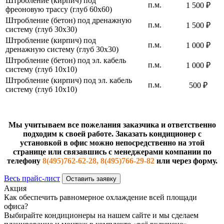
Штробление (кирпич) под
п.м.
1 500 ₽
фреоновую трассу (глуб 60х60)
Штробление (бетон) под дренажную
п.м.
1 500 ₽
систему (глуб 30х30)
Штробление (кирпич) под
п.м.
1 000 ₽
дренажную систему (глуб 30х30)
Штробление (бетон) под эл. кабель
п.м.
1 000 ₽
систему (глуб 10х10)
Штробление (кирпич) под эл. кабель
п.м.
500 ₽
систему (глуб 10х10)
Мы учитываем все пожелания заказчика и ответственно
подходим к своей работе. Заказать кондиционер с
установкой в офис можно непосредственно на этой
странице или связавшись с менеджерами компании по
телефону
8(495)762-62-28, 8(495)766-29-82
или через форму.
Весь прайс-лист
Оставить заявку
Акция
Как обеспечить равномерное охлаждение всей площади
офиса?
Выбирайте кондиционеры на нашем сайте и мы сделаем