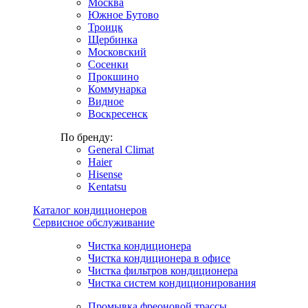
Москва
Южное Бутово
Троицк
Щербинка
Московский
Сосенки
Прокшино
Коммунарка
Видное
Воскресенск
По бренду:
General Climat
Haier
Hisense
Kentatsu
Каталог кондиционеров
Сервисное обслуживание
Чистка кондиционера
Чистка кондиционера в офисе
Чистка фильтров кондиционера
Чистка систем кондиционирования
Промывка фреоновой трассы