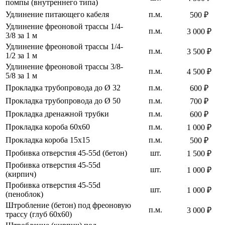
помпы (внутреннего типа)
Удлинение питающего кабеля
п.м.
500 ₽
Удлинение фреоновой трассы 1/4-
п.м.
3 000 ₽
3/8 за 1 м
Удлинение фреоновой трассы 1/4-
п.м.
3 500 ₽
1/2 за 1 м
Удлинение фреоновой трассы 3/8-
п.м.
4 500 ₽
5/8 за 1 м
Прокладка трубопровода до Ø 32
п.м.
600 ₽
Прокладка трубопровода до Ø 50
п.м.
700 ₽
Прокладка дренажной трубки
п.м.
600 ₽
Прокладка короба 60х60
п.м.
1 000 ₽
Прокладка короба 15х15
п.м.
500 ₽
Пробивка отверстия 45-55d (бетон)
шт.
1 500 ₽
Пробивка отверстия 45-55d
шт.
1 000 ₽
(кирпич)
Пробивка отверстия 45-55d
шт.
1 000 ₽
(пеноблок)
Штробление (бетон) под фреоновую
п.м.
3 000 ₽
трассу (глуб 60х60)