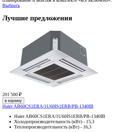
планирование и монтаж в комплекте «всё включено».
Выбрать
Лучшие предложения
201 500 ₽
в корзину
Haier AB60CS1ERA/1U60IS1ERB/PB-1340IB
Haier AB60CS1ERA/1U60IS1ERB/PB-1340IB
Холодопроизводительность (кВт) - 15,3
Теплопроизводительность (кВт) - 16,3