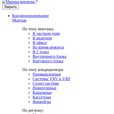
0
Закрыть
Кондиционирование
Монтаж
По типу монтажа:
В частном доме
В квартире
В офисе
Во время ремонта
В 2 этапа
Внутреннего блока
Наружного блока
По типу кондиционера:
Промышленные
Системы VRV и VRF
Сплит-система
Инверторные
Канальные
Кассетные
Фанкойлы
По региону: