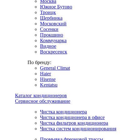
Москва
Южное Бутово
Троицк
Щербинка
Московский
Сосенки
Прокшино
Коммунарка
Видное
Воскресенск
По бренду:
General Climat
Haier
Hisense
Kentatsu
Каталог кондиционеров
Сервисное обслуживание
Чистка кондиционера
Чистка кондиционера в офисе
Чистка фильтров кондиционера
Чистка систем кондиционирования
Промывка фреоновой трассы