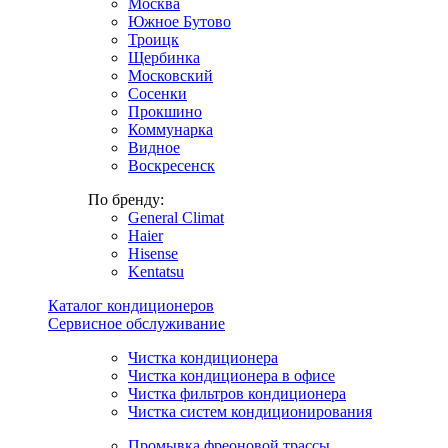
Москва
Южное Бутово
Троицк
Щербинка
Московский
Сосенки
Прокшино
Коммунарка
Видное
Воскресенск
По бренду:
General Climat
Haier
Hisense
Kentatsu
Каталог кондиционеров
Сервисное обслуживание
Чистка кондиционера
Чистка кондиционера в офисе
Чистка фильтров кондиционера
Чистка систем кондиционирования
Промывка фреоновой трассы