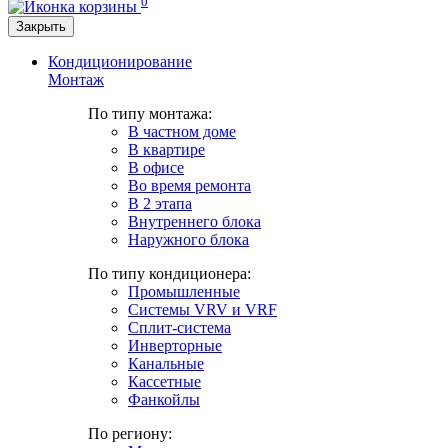
0
Закрыть
Кондиционирование
Монтаж
По типу монтажа:
В частном доме
В квартире
В офисе
Во время ремонта
В 2 этапа
Внутреннего блока
Наружного блока
По типу кондиционера:
Промышленные
Системы VRV и VRF
Сплит-система
Инверторные
Канальные
Кассетные
Фанкойлы
По региону: