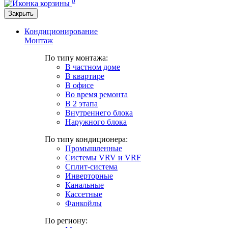
0
Закрыть
Кондиционирование
Монтаж
По типу монтажа:
В частном доме
В квартире
В офисе
Во время ремонта
В 2 этапа
Внутреннего блока
Наружного блока
По типу кондиционера:
Промышленные
Системы VRV и VRF
Сплит-система
Инверторные
Канальные
Кассетные
Фанкойлы
По региону: