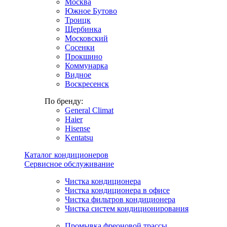
Москва
Южное Бутово
Троицк
Щербинка
Московский
Сосенки
Прокшино
Коммунарка
Видное
Воскресенск
По бренду:
General Climat
Haier
Hisense
Kentatsu
Каталог кондиционеров
Сервисное обслуживание
Чистка кондиционера
Чистка кондиционера в офисе
Чистка фильтров кондиционера
Чистка систем кондиционирования
Промывка фреоновой трассы