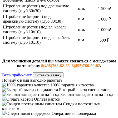
фреоновую трассу (глуб 60х60)
Штробление (бетон) под дренажную
п.м.
1 500 ₽
систему (глуб 30х30)
Штробление (кирпич) под
п.м.
1 000 ₽
дренажную систему (глуб 30х30)
Штробление (бетон) под эл. кабель
п.м.
1 000 ₽
систему (глуб 10х10)
Штробление (кирпич) под эл. кабель
п.м.
500 ₽
систему (глуб 10х10)
Для уточнения деталей вы можете связаться с менеджером
по телефону
8(495)762-62-28, 8(495)766-29-82
.
Весь прайс-лист
Оставить заявку
Почему с нами выгодно работать
100% гарантия качества
Быстрый выезд специалиста
Бесплатная гарантия на 1 год
Оплата картой
Скидки постоянным
клиентам
Оперативная поддержка