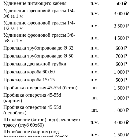
Удлинение питающего кабеля
п.м.
500 ₽
Удлинение фреоновой трассы 1/4-
п.м.
3 000 ₽
3/8 за 1 м
Удлинение фреоновой трассы 1/4-
п.м.
3 500 ₽
1/2 за 1 м
Удлинение фреоновой трассы 3/8-
п.м.
4 500 ₽
5/8 за 1 м
Прокладка трубопровода до Ø 32
п.м.
600 ₽
Прокладка трубопровода до Ø 50
п.м.
700 ₽
Прокладка дренажной трубки
п.м.
600 ₽
Прокладка короба 60х60
п.м.
1 000 ₽
Прокладка короба 15х15
п.м.
500 ₽
Пробивка отверстия 45-55d (бетон)
шт.
1 500 ₽
Пробивка отверстия 45-55d
шт.
1 000 ₽
(кирпич)
Пробивка отверстия 45-55d
шт.
1 000 ₽
(пеноблок)
Штробление (бетон) под фреоновую
п.м.
3 000 ₽
трассу (глуб 60х60)
Штробление (кирпич) под
п.м.
1 500 ₽