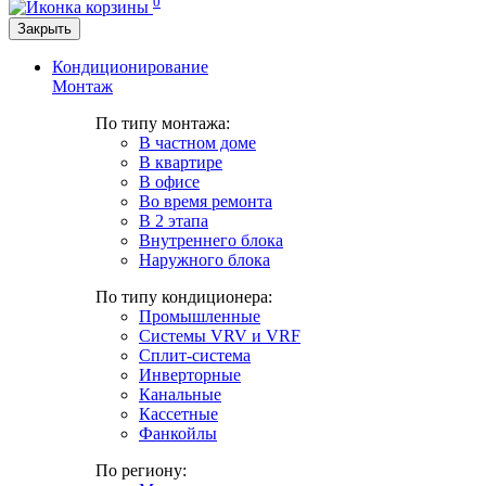
0
Закрыть
Кондиционирование
Монтаж
По типу монтажа:
В частном доме
В квартире
В офисе
Во время ремонта
В 2 этапа
Внутреннего блока
Наружного блока
По типу кондиционера:
Промышленные
Системы VRV и VRF
Сплит-система
Инверторные
Канальные
Кассетные
Фанкойлы
По региону: