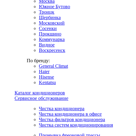
Москва
Южное Бутово
Троицк
Щербинка
Московский
Сосенки
Прокшино
Коммунарка
Видное
Воскресенск
По бренду:
General Climat
Haier
Hisense
Kentatsu
Каталог кондиционеров
Сервисное обслуживание
Чистка кондиционера
Чистка кондиционера в офисе
Чистка фильтров кондиционера
Чистка систем кондиционирования
Промывка фреоновой трассы