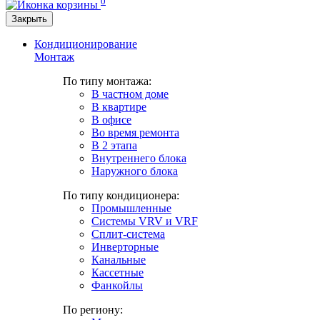
0
Закрыть
Кондиционирование
Монтаж
По типу монтажа:
В частном доме
В квартире
В офисе
Во время ремонта
В 2 этапа
Внутреннего блока
Наружного блока
По типу кондиционера:
Промышленные
Системы VRV и VRF
Сплит-система
Инверторные
Канальные
Кассетные
Фанкойлы
По региону: