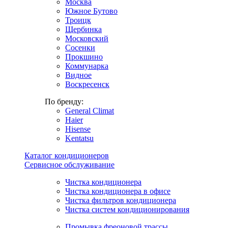
Москва
Южное Бутово
Троицк
Щербинка
Московский
Сосенки
Прокшино
Коммунарка
Видное
Воскресенск
По бренду:
General Climat
Haier
Hisense
Kentatsu
Каталог кондиционеров
Сервисное обслуживание
Чистка кондиционера
Чистка кондиционера в офисе
Чистка фильтров кондиционера
Чистка систем кондиционирования
Промывка фреоновой трассы