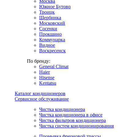
Москва
Южное Бутово
Троицк
Щербинка
Московский
Сосенки
Прокшино
Коммунарка
Видное
Воскресенск
По бренду:
General Climat
Haier
Hisense
Kentatsu
Каталог кондиционеров
Сервисное обслуживание
Чистка кондиционера
Чистка кондиционера в офисе
Чистка фильтров кондиционера
Чистка систем кондиционирования
Промывка фреоновой трассы