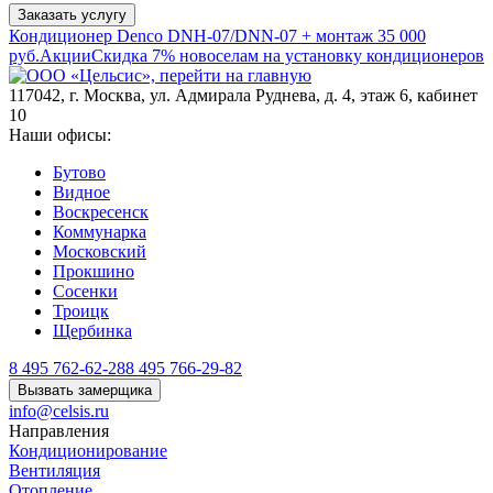
Заказать услугу
Кондиционер Denco DNH-07/DNN-07 + монтаж 35 000
руб.
Акции
Скидка 7% новоселам на установку кондиционеров
117042
,
г. Москва
,
ул. Адмирала Руднева, д. 4, этаж 6, кабинет
10
Наши офисы:
Бутово
Видное
Воскресенск
Коммунарка
Московский
Прокшино
Сосенки
Троицк
Щербинка
8 495 762-62-28
8 495 766-29-82
Вызвать замерщика
info@celsis.ru
Направления
Кондиционирование
Вентиляция
Отопление