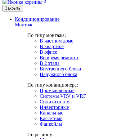
0
Закрыть
Кондиционирование
Монтаж
По типу монтажа:
В частном доме
В квартире
В офисе
Во время ремонта
В 2 этапа
Внутреннего блока
Наружного блока
По типу кондиционера:
Промышленные
Системы VRV и VRF
Сплит-система
Инверторные
Канальные
Кассетные
Фанкойлы
По региону: