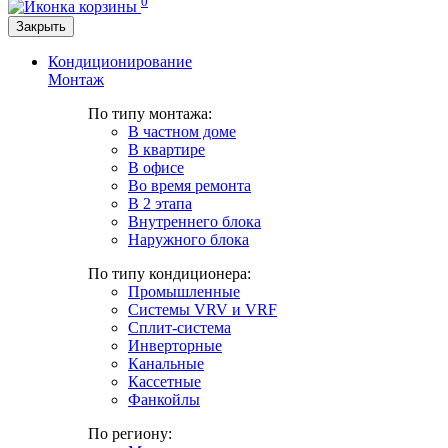
0
Закрыть
Кондиционирование
Монтаж
По типу монтажа:
В частном доме
В квартире
В офисе
Во время ремонта
В 2 этапа
Внутреннего блока
Наружного блока
По типу кондиционера:
Промышленные
Системы VRV и VRF
Сплит-система
Инверторные
Канальные
Кассетные
Фанкойлы
По региону: