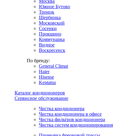
Москва
Южное Бутово
Троицк
Щербинка
Московский
Сосенки
Прокшино
Коммунарка
Видное
Воскресенск
По бренду:
General Climat
Haier
Hisense
Kentatsu
Каталог кондиционеров
Сервисное обслуживание
Чистка кондиционера
Чистка кондиционера в офисе
Чистка фильтров кондиционера
Чистка систем кондиционирования
Промывка фреоновой трассы