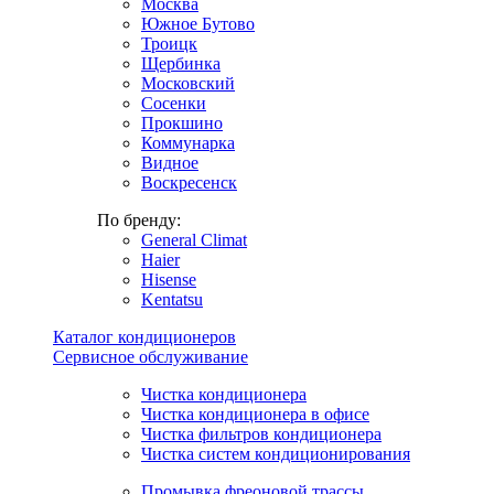
Москва
Южное Бутово
Троицк
Щербинка
Московский
Сосенки
Прокшино
Коммунарка
Видное
Воскресенск
По бренду:
General Climat
Haier
Hisense
Kentatsu
Каталог кондиционеров
Сервисное обслуживание
Чистка кондиционера
Чистка кондиционера в офисе
Чистка фильтров кондиционера
Чистка систем кондиционирования
Промывка фреоновой трассы