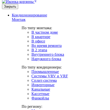
0
Закрыть
Кондиционирование
Монтаж
По типу монтажа:
В частном доме
В квартире
В офисе
Во время ремонта
В 2 этапа
Внутреннего блока
Наружного блока
По типу кондиционера:
Промышленные
Системы VRV и VRF
Сплит-система
Инверторные
Канальные
Кассетные
Фанкойлы
По региону: