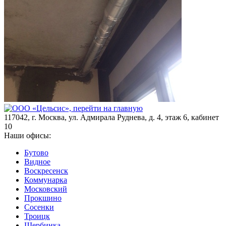
117042
,
г. Москва
,
ул. Адмирала Руднева, д. 4, этаж 6, кабинет
10
Наши офисы:
Бутово
Видное
Воскресенск
Коммунарка
Московский
Прокшино
Сосенки
Троицк
Щербинка