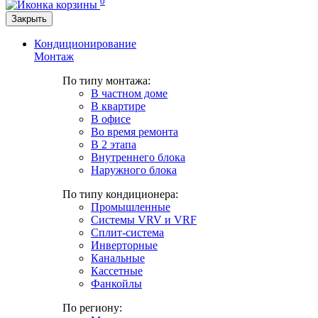
0
Закрыть
Кондиционирование
Монтаж
По типу монтажа:
В частном доме
В квартире
В офисе
Во время ремонта
В 2 этапа
Внутреннего блока
Наружного блока
По типу кондиционера:
Промышленные
Системы VRV и VRF
Сплит-система
Инверторные
Канальные
Кассетные
Фанкойлы
По региону: