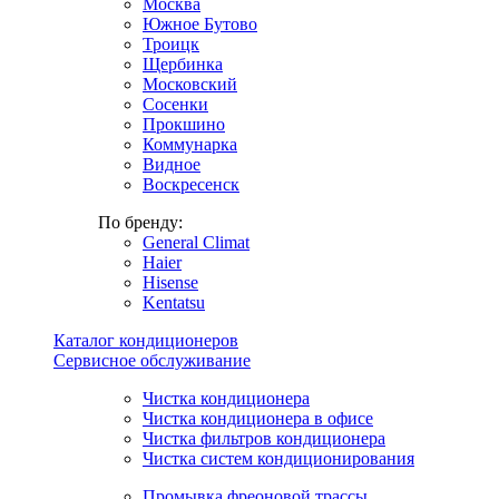
Москва
Южное Бутово
Троицк
Щербинка
Московский
Сосенки
Прокшино
Коммунарка
Видное
Воскресенск
По бренду:
General Climat
Haier
Hisense
Kentatsu
Каталог кондиционеров
Сервисное обслуживание
Чистка кондиционера
Чистка кондиционера в офисе
Чистка фильтров кондиционера
Чистка систем кондиционирования
Промывка фреоновой трассы