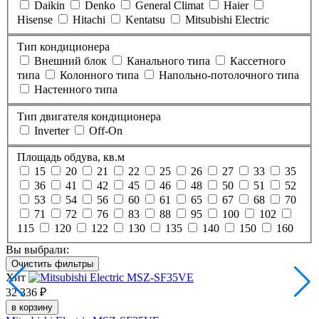
Daikin
Denko
General Climat
Haier
Hisense
Hitachi
Kentatsu
Mitsubishi Electric
Тип кондиционера
Внешний блок
Канального типа
Кассетного
типа
Колонного типа
Напольно-потолочного типа
Настенного типа
Тип двигателя кондиционера
Inverter
Off-On
Площадь обдува, кв.м
15
20
21
22
25
26
27
33
35
36
41
42
45
46
48
50
51
52
53
54
56
60
61
65
67
68
70
71
72
76
83
88
95
100
102
115
120
122
130
135
140
150
160
Вы выбрали:
Очистить фильтры
Хит
32 336 ₽
в корзину