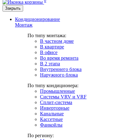
0
Закрыть
Кондиционирование
Монтаж
По типу монтажа:
В частном доме
В квартире
В офисе
Во время ремонта
В 2 этапа
Внутреннего блока
Наружного блока
По типу кондиционера:
Промышленные
Системы VRV и VRF
Сплит-система
Инверторные
Канальные
Кассетные
Фанкойлы
По региону: