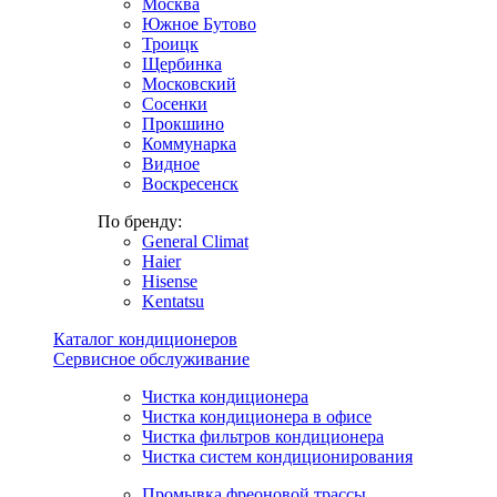
Москва
Южное Бутово
Троицк
Щербинка
Московский
Сосенки
Прокшино
Коммунарка
Видное
Воскресенск
По бренду:
General Climat
Haier
Hisense
Kentatsu
Каталог кондиционеров
Сервисное обслуживание
Чистка кондиционера
Чистка кондиционера в офисе
Чистка фильтров кондиционера
Чистка систем кондиционирования
Промывка фреоновой трассы