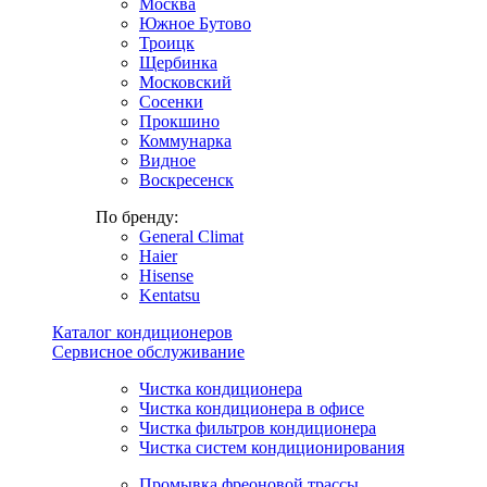
Москва
Южное Бутово
Троицк
Щербинка
Московский
Сосенки
Прокшино
Коммунарка
Видное
Воскресенск
По бренду:
General Climat
Haier
Hisense
Kentatsu
Каталог кондиционеров
Сервисное обслуживание
Чистка кондиционера
Чистка кондиционера в офисе
Чистка фильтров кондиционера
Чистка систем кондиционирования
Промывка фреоновой трассы