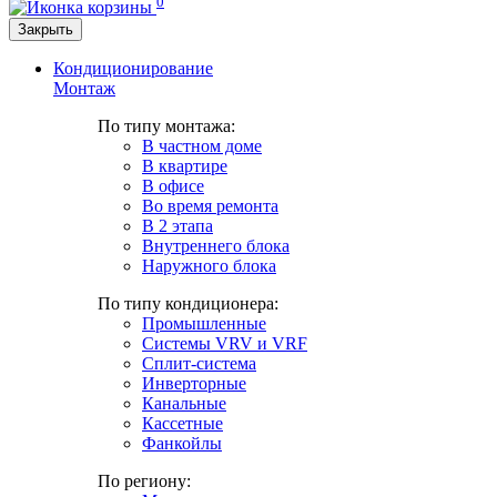
0
Закрыть
Кондиционирование
Монтаж
По типу монтажа:
В частном доме
В квартире
В офисе
Во время ремонта
В 2 этапа
Внутреннего блока
Наружного блока
По типу кондиционера:
Промышленные
Системы VRV и VRF
Сплит-система
Инверторные
Канальные
Кассетные
Фанкойлы
По региону: