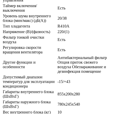
управления
Таймер включения/
Есть
выключения
Уровень шума внутреннего
20/38
блока (мин/макс) (дБ(А))
Тип хладагента
R410A
Напряжение (В)/(фазность)
220/(1)
Фильтр тонкой очистки
Есть
воздуха
Регулировка скорости
Есть
вращения вентилятора
Антибактериальный фильтр
Другие функции и
Опция приток свежего
особенности
воздуха Обеззараживание и
дезинфекция помещение
Допустимый диапазон
температур для эксплуатации
-15/+43
кондиционера
Габариты внутреннего блока
855х200х280
(ШхВхГ)
Габариты наружного блока
780х245х540
(ШхВхГ)
Вес внутреннего блока (кг)
10