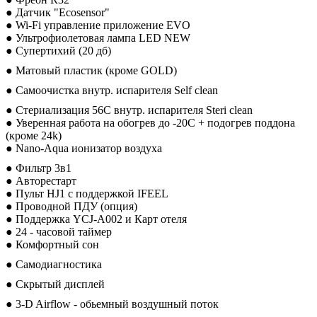
● Датчик "Ecosensor"
● Wi-Fi управление приложение EVO
● Ультрофиолетовая лампа LED NEW
● Супертихий (20 дб)
● Матовый пластик (кроме GOLD)
● Самоочистка внутр. испарителя Self clean
● Стериализация 56С внутр. испарителя Steri clean
● Уверенная работа на обогрев до -20С + подогрев поддона
(кроме 24k)
● Nano-Aqua ионизатор воздуха
● Фильтр 3в1
● Авторестарт
● Пульт HJ1 с поддержкой IFEEL
● Проводной ПДУ (опция)
● Поддержка YCJ-A002 и Карт отеля
● 24 - часовой таймер
● Комфортный сон
● Самодиагностика
● Скрытый дисплей
● 3-D Airflow - обьемный воздушный поток