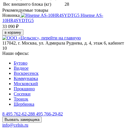
Вес внешнего блока (кг)
28
Рекомендуемые товары
Новинка
Hisense AS-
10HR4SYDTG5
33 090 ₽
3
в корзину
117042
,
г. Москва
,
ул. Адмирала Руднева, д. 4, этаж 6, кабинет
10
Наши офисы:
Бутово
Видное
Воскресенск
Коммунарка
Московский
Прокшино
Сосенки
Троицк
Щербинка
8 495 762-62-28
8 495 766-29-82
Вызвать замерщика
info@celsis.ru