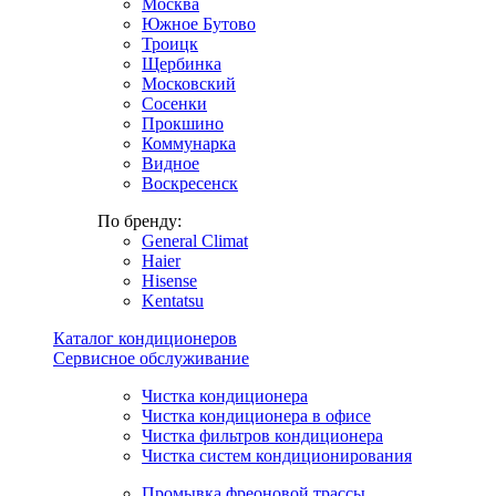
Москва
Южное Бутово
Троицк
Щербинка
Московский
Сосенки
Прокшино
Коммунарка
Видное
Воскресенск
По бренду:
General Climat
Haier
Hisense
Kentatsu
Каталог кондиционеров
Сервисное обслуживание
Чистка кондиционера
Чистка кондиционера в офисе
Чистка фильтров кондиционера
Чистка систем кондиционирования
Промывка фреоновой трассы