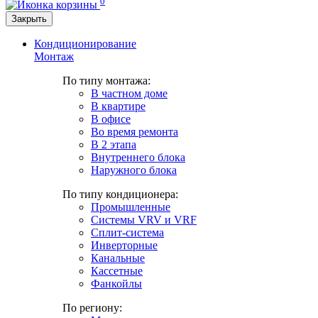
0
Закрыть
Кондиционирование
Монтаж
По типу монтажа:
В частном доме
В квартире
В офисе
Во время ремонта
В 2 этапа
Внутреннего блока
Наружного блока
По типу кондиционера:
Промышленные
Системы VRV и VRF
Сплит-система
Инверторные
Канальные
Кассетные
Фанкойлы
По региону: