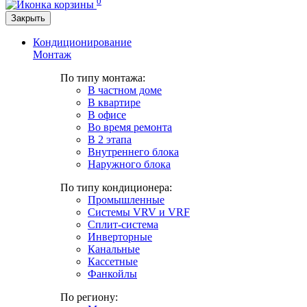
0
Закрыть
Кондиционирование
Монтаж
По типу монтажа:
В частном доме
В квартире
В офисе
Во время ремонта
В 2 этапа
Внутреннего блока
Наружного блока
По типу кондиционера:
Промышленные
Системы VRV и VRF
Сплит-система
Инверторные
Канальные
Кассетные
Фанкойлы
По региону: