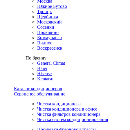
Москва
Южное Бутово
Троицк
Щербинка
Московский
Сосенки
Прокшино
Коммунарка
Видное
Воскресенск
По бренду:
General Climat
Haier
Hisense
Kentatsu
Каталог кондиционеров
Сервисное обслуживание
Чистка кондиционера
Чистка кондиционера в офисе
Чистка фильтров кондиционера
Чистка систем кондиционирования
Промывка фреоновой трассы