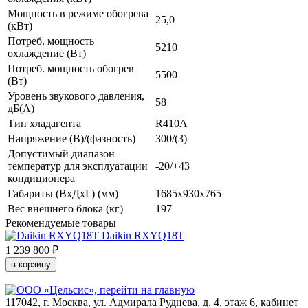
Мощность в режиме обогрева
25,0
(кВт)
Потреб. мощность
5210
охлаждение (Вт)
Потреб. мощность обогрев
5500
(Вт)
Уровень звукового давления,
58
дБ(А)
Тип хладагента
R410A
Напряжение (В)/(фазность)
300/(3)
Допустимый диапазон
температур для эксплуатации
-20/+43
кондиционера
Габариты (ВхДхГ) (мм)
1685x930x765
Вес внешнего блока (кг)
197
Рекомендуемые товары
Daikin RXYQ18T
1 239 800 ₽
1
в корзину
117042
,
г. Москва
,
ул. Адмирала Руднева, д. 4, этаж 6, кабинет