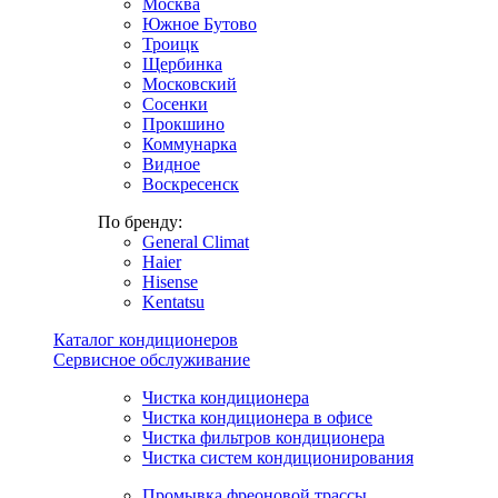
Москва
Южное Бутово
Троицк
Щербинка
Московский
Сосенки
Прокшино
Коммунарка
Видное
Воскресенск
По бренду:
General Climat
Haier
Hisense
Kentatsu
Каталог кондиционеров
Сервисное обслуживание
Чистка кондиционера
Чистка кондиционера в офисе
Чистка фильтров кондиционера
Чистка систем кондиционирования
Промывка фреоновой трассы