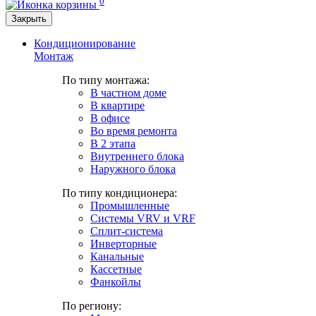
0
Закрыть
Кондиционирование
Монтаж
По типу монтажа:
В частном доме
В квартире
В офисе
Во время ремонта
В 2 этапа
Внутреннего блока
Наружного блока
По типу кондиционера:
Промышленные
Системы VRV и VRF
Сплит-система
Инверторные
Канальные
Кассетные
Фанкойлы
По региону: