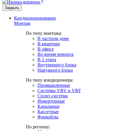
0
Закрыть
Кондиционирование
Монтаж
По типу монтажа:
В частном доме
В квартире
В офисе
Во время ремонта
В 2 этапа
Внутреннего блока
Наружного блока
По типу кондиционера:
Промышленные
Системы VRV и VRF
Сплит-система
Инверторные
Канальные
Кассетные
Фанкойлы
По региону: