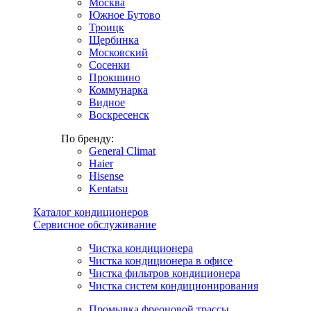
Москва
Южное Бутово
Троицк
Щербинка
Московский
Сосенки
Прокшино
Коммунарка
Видное
Воскресенск
По бренду:
General Climat
Haier
Hisense
Kentatsu
Каталог кондиционеров
Сервисное обслуживание
Чистка кондиционера
Чистка кондиционера в офисе
Чистка фильтров кондиционера
Чистка систем кондиционирования
Промывка фреоновой трассы