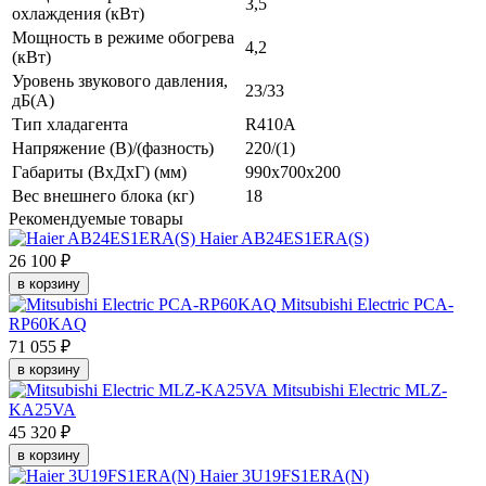
3,5
охлаждения (кВт)
Мощность в режиме обогрева
4,2
(кВт)
Уровень звукового давления,
23/33
дБ(А)
Тип хладагента
R410A
Напряжение (В)/(фазность)
220/(1)
Габариты (ВхДхГ) (мм)
990х700х200
Вес внешнего блока (кг)
18
Рекомендуемые товары
Haier AB24ES1ERA(S)
26 100 ₽
в корзину
Mitsubishi Electric PCA-
RP60KAQ
71 055 ₽
в корзину
Mitsubishi Electric MLZ-
KA25VA
45 320 ₽
в корзину
Haier 3U19FS1ERA(N)