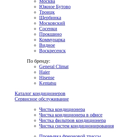
Москва
Южное Бутово
Троицк
Щербинка
Московский
Сосенки
Прокшино
Коммунарка
Видное
Воскресенск
По бренду:
General Climat
Haier
Hisense
Kentatsu
Каталог кондиционеров
Сервисное обслуживание
Чистка кондиционера
Чистка кондиционера в офисе
Чистка фильтров кондиционера
Чистка систем кондиционирования
Промывка фреоновой трассы