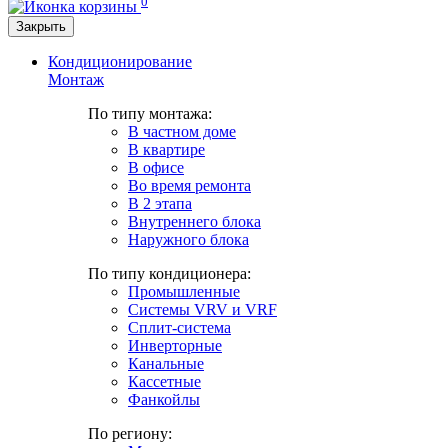
0
Закрыть
Кондиционирование
Монтаж
По типу монтажа:
В частном доме
В квартире
В офисе
Во время ремонта
В 2 этапа
Внутреннего блока
Наружного блока
По типу кондиционера:
Промышленные
Системы VRV и VRF
Сплит-система
Инверторные
Канальные
Кассетные
Фанкойлы
По региону: