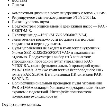
Доставка
Оплата
Компактный дизайн: высота внутренних блоков 200 мм.
Регулируемое статическое давление 5/15/35/50 Па.
Низкий уровень шума.
Предусмотрен опциональный дренажный насос — PAC-
KE07DM-E.
Охлаждение до –15°С (SUZ-KA50/60/71VA4).
Значительные возможности по длине магистрали
хладагента и перепаду высот.
Пульт управления не входит в комплект внутренних
блоков SEZ-KD25/35/50/60/71VAQ и заказывается
отдельно. Предусмотрен выбор из 3 вариантов:
упрощенный проводной пульт управления PAC-
YT52CRA, полнофункциональный проводной пульт
PAR-31MAA, а также комплект из беспроводного ИК-
пульта PAR-SL97A-E и приемника ИК-сигналов PAR-
SA9CA-E.
Полнофункциональный проводной пульт управления
PAR-31MAA оснащен большим жидкокристаллическим
экраном с подсветкой. Интерфейс пользователя
полностью русифицирован.
Осуществляем монтаж: