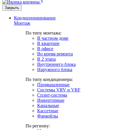
0
Закрыть
Кондиционирование
Монтаж
По типу монтажа:
В частном доме
В квартире
В офисе
Во время ремонта
В 2 этапа
Внутреннего блока
Наружного блока
По типу кондиционера:
Промышленные
Системы VRV и VRF
Сплит-система
Инверторные
Канальные
Кассетные
Фанкойлы
По региону: