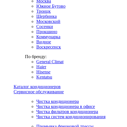
Москва
Южное Бутово
Троицк
Щербинка
Московский
Сосенки
Прокшино
Коммунарка
Видное
Воскресенск
По бренду:
General Climat
Haier
Hisense
Kentatsu
Каталог кондиционеров
Сервисное обслуживание
Чистка кондиционера
Чистка кондиционера в офисе
Чистка фильтров кондиционера
Чистка систем кондиционирования
Промывка фреоновой трассы