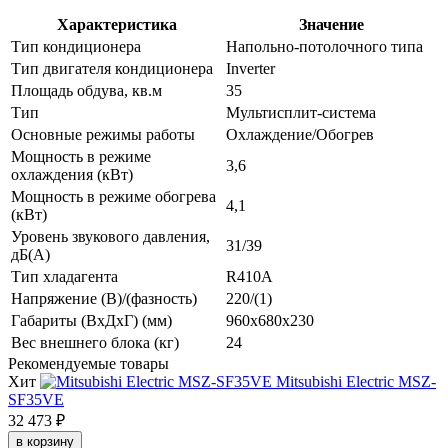
Характеристика
Значение
Тип кондиционера
Напольно-потолочного типа
Тип двигателя кондиционера
Inverter
Площадь обдува, кв.м
35
Тип
Мультисплит-система
Основные режимы работы
Охлаждение/Обогрев
Мощность в режиме
3,6
охлаждения (кВт)
Мощность в режиме обогрева
4,1
(кВт)
Уровень звукового давления,
31/39
дБ(А)
Тип хладагента
R410A
Напряжение (В)/(фазность)
220/(1)
Габариты (ВхДхГ) (мм)
960х680х230
Вес внешнего блока (кг)
24
Рекомендуемые товары
Хит
Mitsubishi Electric MSZ-
SF35VE
32 473 ₽
в корзину