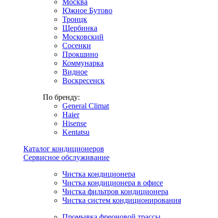
Москва
Южное Бутово
Троицк
Щербинка
Московский
Сосенки
Прокшино
Коммунарка
Видное
Воскресенск
По бренду:
General Climat
Haier
Hisense
Kentatsu
Каталог кондиционеров
Сервисное обслуживание
Чистка кондиционера
Чистка кондиционера в офисе
Чистка фильтров кондиционера
Чистка систем кондиционирования
Промывка фреоновой трассы