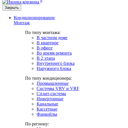
0
Закрыть
Кондиционирование
Монтаж
По типу монтажа:
В частном доме
В квартире
В офисе
Во время ремонта
В 2 этапа
Внутреннего блока
Наружного блока
По типу кондиционера:
Промышленные
Системы VRV и VRF
Сплит-система
Инверторные
Канальные
Кассетные
Фанкойлы
По региону: