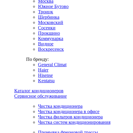
Москва
Южное Бутово
Троицк
Щербинка
Московский
Сосенки
Прокшино
Коммунарка
Видное
Воскресенск
По бренду:
General Climat
Haier
Hisense
Kentatsu
Каталог кондиционеров
Сервисное обслуживание
Чистка кондиционера
Чистка кондиционера в офисе
Чистка фильтров кондиционера
Чистка систем кондиционирования
Промывка фреоновой трассы