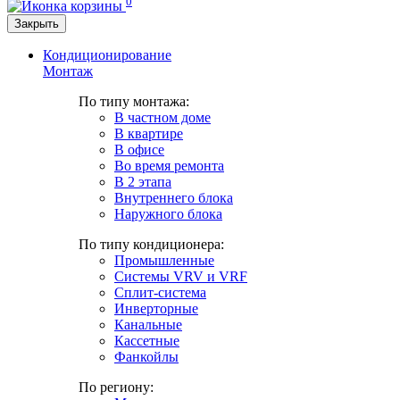
0
Закрыть
Кондиционирование
Монтаж
По типу монтажа:
В частном доме
В квартире
В офисе
Во время ремонта
В 2 этапа
Внутреннего блока
Наружного блока
По типу кондиционера:
Промышленные
Системы VRV и VRF
Сплит-система
Инверторные
Канальные
Кассетные
Фанкойлы
По региону: