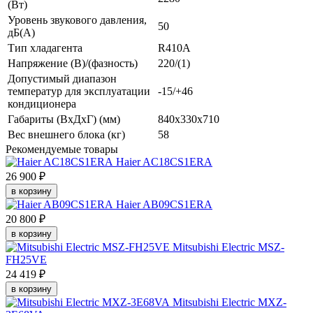
(Вт)
Уровень звукового давления,
50
дБ(А)
Тип хладагента
R410A
Напряжение (В)/(фазность)
220/(1)
Допустимый диапазон
температур для эксплуатации
-15/+46
кондиционера
Габариты (ВхДхГ) (мм)
840х330х710
Вес внешнего блока (кг)
58
Рекомендуемые товары
Haier AC18CS1ERA
26 900 ₽
в корзину
Haier AB09CS1ERA
20 800 ₽
в корзину
Mitsubishi Electric MSZ-
FH25VE
24 419 ₽
в корзину
Mitsubishi Electric MXZ-