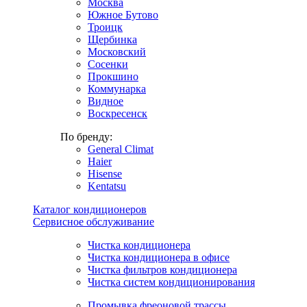
Москва
Южное Бутово
Троицк
Щербинка
Московский
Сосенки
Прокшино
Коммунарка
Видное
Воскресенск
По бренду:
General Climat
Haier
Hisense
Kentatsu
Каталог кондиционеров
Сервисное обслуживание
Чистка кондиционера
Чистка кондиционера в офисе
Чистка фильтров кондиционера
Чистка систем кондиционирования
Промывка фреоновой трассы