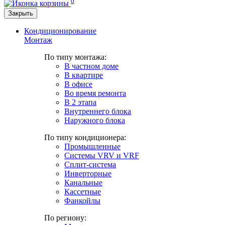
0
Закрыть
Кондиционирование
Монтаж
По типу монтажа:
В частном доме
В квартире
В офисе
Во время ремонта
В 2 этапа
Внутреннего блока
Наружного блока
По типу кондиционера:
Промышленные
Системы VRV и VRF
Сплит-система
Инверторные
Канальные
Кассетные
Фанкойлы
По региону: