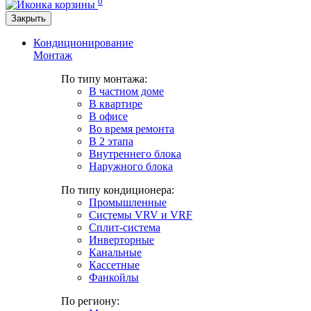
0
Закрыть
Кондиционирование
Монтаж
По типу монтажа:
В частном доме
В квартире
В офисе
Во время ремонта
В 2 этапа
Внутреннего блока
Наружного блока
По типу кондиционера:
Промышленные
Системы VRV и VRF
Сплит-система
Инверторные
Канальные
Кассетные
Фанкойлы
По региону: