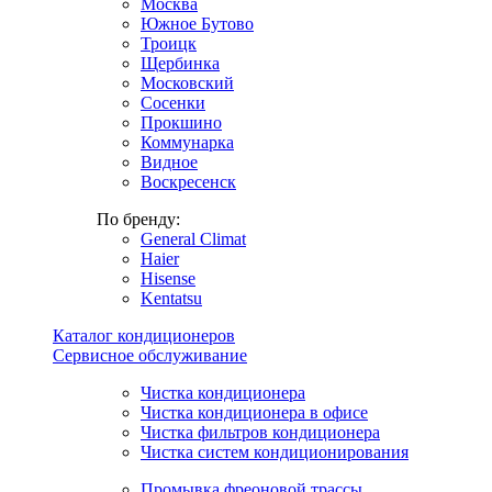
Москва
Южное Бутово
Троицк
Щербинка
Московский
Сосенки
Прокшино
Коммунарка
Видное
Воскресенск
По бренду:
General Climat
Haier
Hisense
Kentatsu
Каталог кондиционеров
Сервисное обслуживание
Чистка кондиционера
Чистка кондиционера в офисе
Чистка фильтров кондиционера
Чистка систем кондиционирования
Промывка фреоновой трассы