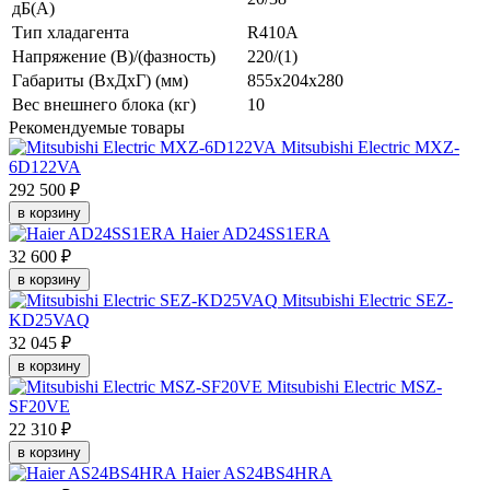
дБ(А)
Тип хладагента
R410A
Напряжение (В)/(фазность)
220/(1)
Габариты (ВхДхГ) (мм)
855х204х280
Вес внешнего блока (кг)
10
Рекомендуемые товары
Mitsubishi Electric MXZ-
6D122VA
292 500 ₽
в корзину
Haier AD24SS1ERA
32 600 ₽
в корзину
Mitsubishi Electric SEZ-
KD25VAQ
32 045 ₽
в корзину
Mitsubishi Electric MSZ-
SF20VE
22 310 ₽
в корзину
Haier AS24BS4HRA