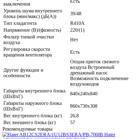
Есть
выключения
Уровень шума внутреннего
39/48
блока (мин/макс) (дБ(А))
Тип хладагента
R410A
Напряжение (В)/(фазность)
220/(1)
Фильтр тонкой очистки
Нет
воздуха
Регулировка скорости
Есть
вращения вентилятора
Опция приток свежего
воздуха Встроенный
Другие функции и
дренажный насос
особенности
Возможность подключение
воздуховодов
Габариты внутреннего блока
840х240х840
(ШхВхГ)
Габариты наружного блока
860х730х308
(ШхВхГ)
Вес внутреннего блока (кг)
26,8
Вес внешнего блока (кг)
57
Рекомендуемые товары
Haier