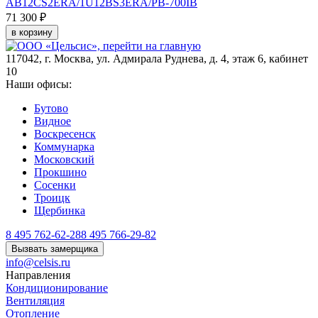
AB12CS2ERA/1U12BS3ERA/PB-700IB
71 300 ₽
1
в корзину
117042
,
г. Москва
,
ул. Адмирала Руднева, д. 4, этаж 6, кабинет
10
Наши офисы:
Бутово
Видное
Воскресенск
Коммунарка
Московский
Прокшино
Сосенки
Троицк
Щербинка
8 495 762-62-28
8 495 766-29-82
Вызвать замерщика
info@celsis.ru
Направления
Кондиционирование
Вентиляция
Отопление