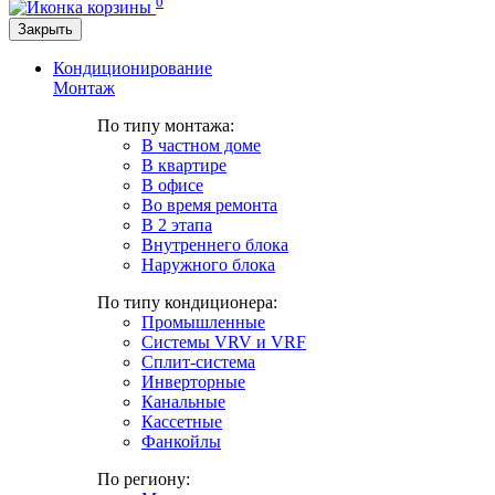
0
Закрыть
Кондиционирование
Монтаж
По типу монтажа:
В частном доме
В квартире
В офисе
Во время ремонта
В 2 этапа
Внутреннего блока
Наружного блока
По типу кондиционера:
Промышленные
Системы VRV и VRF
Сплит-система
Инверторные
Канальные
Кассетные
Фанкойлы
По региону: