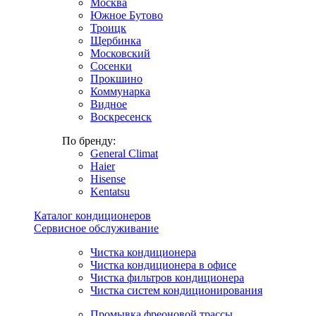
Москва
Южное Бутово
Троицк
Щербинка
Московский
Сосенки
Прокшино
Коммунарка
Видное
Воскресенск
По бренду:
General Climat
Haier
Hisense
Kentatsu
Каталог кондиционеров
Сервисное обслуживание
Чистка кондиционера
Чистка кондиционера в офисе
Чистка фильтров кондиционера
Чистка систем кондиционирования
Промывка фреоновой трассы