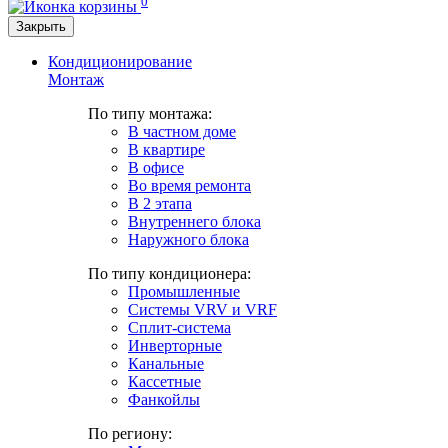
0
Закрыть
Кондиционирование
Монтаж
По типу монтажа:
В частном доме
В квартире
В офисе
Во время ремонта
В 2 этапа
Внутреннего блока
Наружного блока
По типу кондиционера:
Промышленные
Системы VRV и VRF
Сплит-система
Инверторные
Канальные
Кассетные
Фанкойлы
По региону: