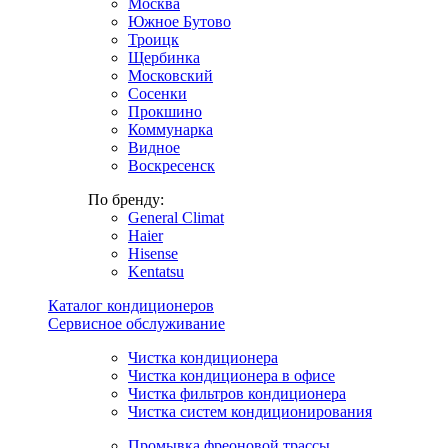
Москва
Южное Бутово
Троицк
Щербинка
Московский
Сосенки
Прокшино
Коммунарка
Видное
Воскресенск
По бренду:
General Climat
Haier
Hisense
Kentatsu
Каталог кондиционеров
Сервисное обслуживание
Чистка кондиционера
Чистка кондиционера в офисе
Чистка фильтров кондиционера
Чистка систем кондиционирования
Промывка фреоновой трассы