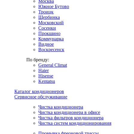
Москва
Южное Бутово
Троицк
Щербинка
Московский
Сосенки
Прокшино
Коммунарка
Видное
Воскресенск
По бренду:
General Climat
Haier
Hisense
Kentatsu
Каталог кондиционеров
Сервисное обслуживание
Чистка кондиционера
Чистка кондиционера в офисе
Чистка фильтров кондиционера
Чистка систем кондиционирования
Промывка фреоновой трассы