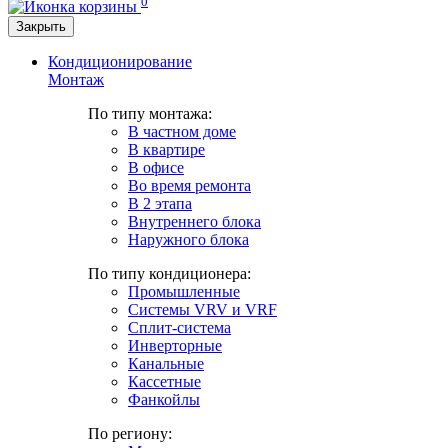
0
Закрыть
Кондиционирование
Монтаж
По типу монтажа:
В частном доме
В квартире
В офисе
Во время ремонта
В 2 этапа
Внутреннего блока
Наружного блока
По типу кондиционера:
Промышленные
Системы VRV и VRF
Сплит-система
Инверторные
Канальные
Кассетные
Фанкойлы
По региону: