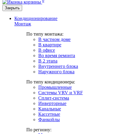
0
Закрыть
Кондиционирование
Монтаж
По типу монтажа:
В частном доме
В квартире
В офисе
Во время ремонта
В 2 этапа
Внутреннего блока
Наружного блока
По типу кондиционера:
Промышленные
Системы VRV и VRF
Сплит-система
Инверторные
Канальные
Кассетные
Фанкойлы
По региону: