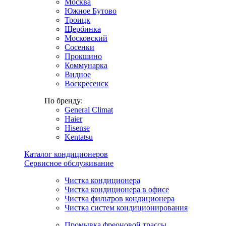
Москва
Южное Бутово
Троицк
Щербинка
Московский
Сосенки
Прокшино
Коммунарка
Видное
Воскресенск
По бренду:
General Climat
Haier
Hisense
Kentatsu
Каталог кондиционеров
Сервисное обслуживание
Чистка кондиционера
Чистка кондиционера в офисе
Чистка фильтров кондиционера
Чистка систем кондиционирования
Промывка фреоновой трассы