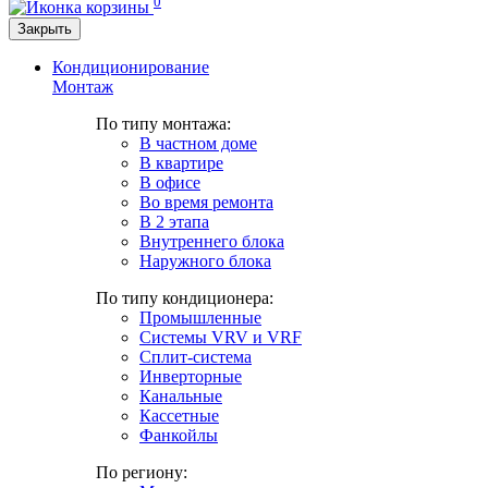
0
Закрыть
Кондиционирование
Монтаж
По типу монтажа:
В частном доме
В квартире
В офисе
Во время ремонта
В 2 этапа
Внутреннего блока
Наружного блока
По типу кондиционера:
Промышленные
Системы VRV и VRF
Сплит-система
Инверторные
Канальные
Кассетные
Фанкойлы
По региону: