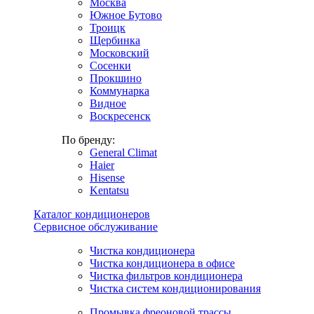
Москва
Южное Бутово
Троицк
Щербинка
Московский
Сосенки
Прокшино
Коммунарка
Видное
Воскресенск
По бренду:
General Climat
Haier
Hisense
Kentatsu
Каталог кондиционеров
Сервисное обслуживание
Чистка кондиционера
Чистка кондиционера в офисе
Чистка фильтров кондиционера
Чистка систем кондиционирования
Промывка фреоновой трассы