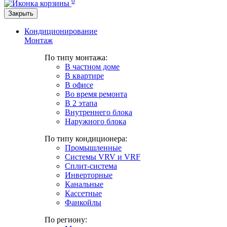
0
Закрыть
Кондиционирование
Монтаж
По типу монтажа:
В частном доме
В квартире
В офисе
Во время ремонта
В 2 этапа
Внутреннего блока
Наружного блока
По типу кондиционера:
Промышленные
Системы VRV и VRF
Сплит-система
Инверторные
Канальные
Кассетные
Фанкойлы
По региону: