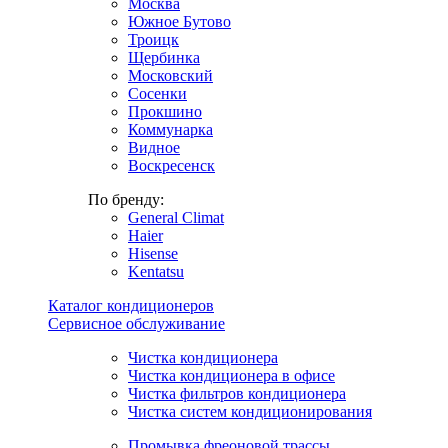
Москва
Южное Бутово
Троицк
Щербинка
Московский
Сосенки
Прокшино
Коммунарка
Видное
Воскресенск
По бренду:
General Climat
Haier
Hisense
Kentatsu
Каталог кондиционеров
Сервисное обслуживание
Чистка кондиционера
Чистка кондиционера в офисе
Чистка фильтров кондиционера
Чистка систем кондиционирования
Промывка фреоновой трассы