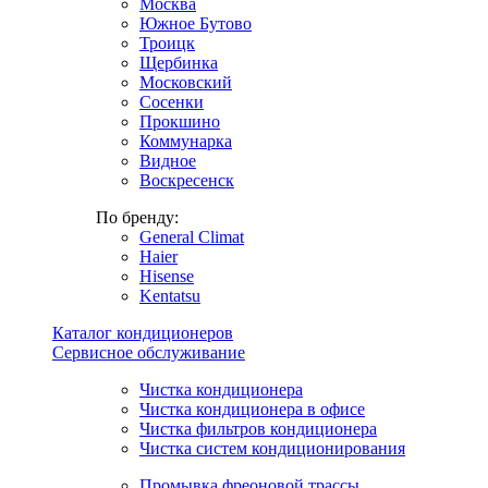
Москва
Южное Бутово
Троицк
Щербинка
Московский
Сосенки
Прокшино
Коммунарка
Видное
Воскресенск
По бренду:
General Climat
Haier
Hisense
Kentatsu
Каталог кондиционеров
Сервисное обслуживание
Чистка кондиционера
Чистка кондиционера в офисе
Чистка фильтров кондиционера
Чистка систем кондиционирования
Промывка фреоновой трассы