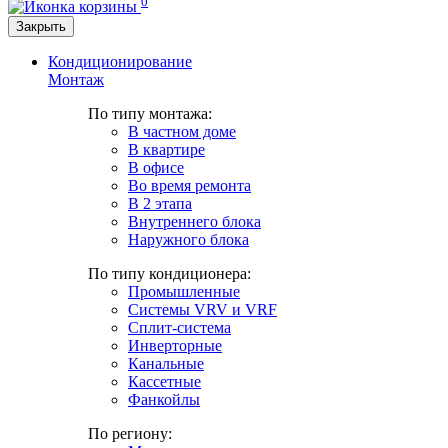
0
Закрыть
Кондиционирование
Монтаж
По типу монтажа:
В частном доме
В квартире
В офисе
Во время ремонта
В 2 этапа
Внутреннего блока
Наружного блока
По типу кондиционера:
Промышленные
Системы VRV и VRF
Сплит-система
Инверторные
Канальные
Кассетные
Фанкойлы
По региону: