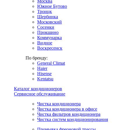
Москва
Южное Бутово
Троицк
Щербинка
Московский
Сосенки
Прокшино
Коммунарка
Видное
Воскресенск
По бренду:
General Climat
Haier
Hisense
Kentatsu
Каталог кондиционеров
Сервисное обслуживание
Чистка кондиционера
Чистка кондиционера в офисе
Чистка фильтров кондиционера
Чистка систем кондиционирования
Промывка фреоновой трассы