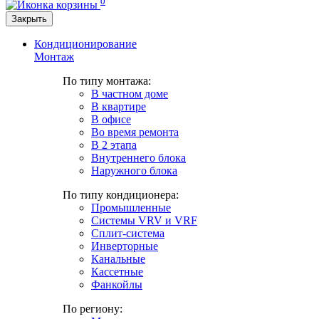
0
Закрыть
Кондиционирование
Монтаж
По типу монтажа:
В частном доме
В квартире
В офисе
Во время ремонта
В 2 этапа
Внутреннего блока
Наружного блока
По типу кондиционера:
Промышленные
Системы VRV и VRF
Сплит-система
Инверторные
Канальные
Кассетные
Фанкойлы
По региону: