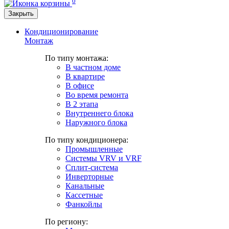
0
Закрыть
Кондиционирование
Монтаж
По типу монтажа:
В частном доме
В квартире
В офисе
Во время ремонта
В 2 этапа
Внутреннего блока
Наружного блока
По типу кондиционера:
Промышленные
Системы VRV и VRF
Сплит-система
Инверторные
Канальные
Кассетные
Фанкойлы
По региону: