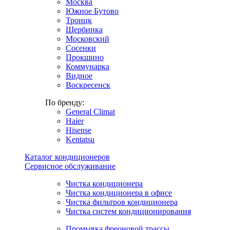
Москва
Южное Бутово
Троицк
Щербинка
Московский
Сосенки
Прокшино
Коммунарка
Видное
Воскресенск
По бренду:
General Climat
Haier
Hisense
Kentatsu
Каталог кондиционеров
Сервисное обслуживание
Чистка кондиционера
Чистка кондиционера в офисе
Чистка фильтров кондиционера
Чистка систем кондиционирования
Промывка фреоновой трассы