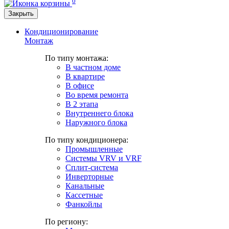
0
Закрыть
Кондиционирование
Монтаж
По типу монтажа:
В частном доме
В квартире
В офисе
Во время ремонта
В 2 этапа
Внутреннего блока
Наружного блока
По типу кондиционера:
Промышленные
Системы VRV и VRF
Сплит-система
Инверторные
Канальные
Кассетные
Фанкойлы
По региону: