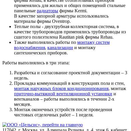
фирмы Rehau, в качестве отопительных приборов
применялись для жилых и общих помещений стальные
панельные
радиаторы
фирмы Kermi.
В качестве запорной арматуры использовались
материалы фирмы Oventrop.
Теплые полы - двухтрубная коллекторная система, в
качестве трубопроводов применялись трубопроводы из
сшитого полиэтилена Rautitan pink фирмы Rehau.
Также выполнялись работы по
монтажу систем
водоснабжения
,
канализации
и монтажу
сантехнических приборов.
Работы выполнялись в три этапа:
Разработка и согласование проектной документации – 3
недель.
Прокладка коммуникаций в конструкциях пола и стен,
монтаж наружных блоков кондиционирования
, монтаж
приточно-вытяжной вентиляционной установки
и
вентканалов – работы выполнялись в течении 2-х
месяцев.
Монтаж оконечных устройств после проведения
чистовых отделочных работ – 1 неделя.
117042
,
г. Москва
,
ул. Адмирала Руднева, д. 4, этаж 6, кабинет