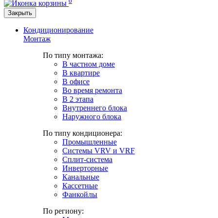
0
Закрыть
Кондиционирование
Монтаж
По типу монтажа:
В частном доме
В квартире
В офисе
Во время ремонта
В 2 этапа
Внутреннего блока
Наружного блока
По типу кондиционера:
Промышленные
Системы VRV и VRF
Сплит-система
Инверторные
Канальные
Кассетные
Фанкойлы
По региону: