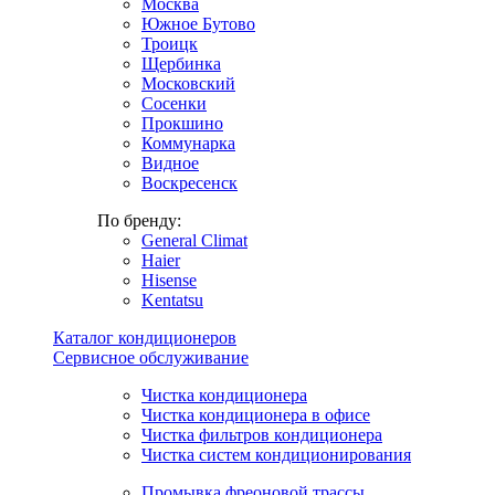
Москва
Южное Бутово
Троицк
Щербинка
Московский
Сосенки
Прокшино
Коммунарка
Видное
Воскресенск
По бренду:
General Climat
Haier
Hisense
Kentatsu
Каталог кондиционеров
Сервисное обслуживание
Чистка кондиционера
Чистка кондиционера в офисе
Чистка фильтров кондиционера
Чистка систем кондиционирования
Промывка фреоновой трассы